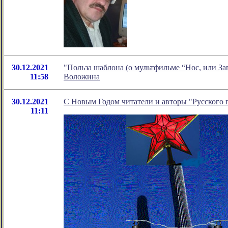
30.12.2021
"Польза шаблона (о мультфильме “Нос, или За
11:58
Воложина
30.12.2021
С Новым Годом читатели и авторы "Русского 
11:11