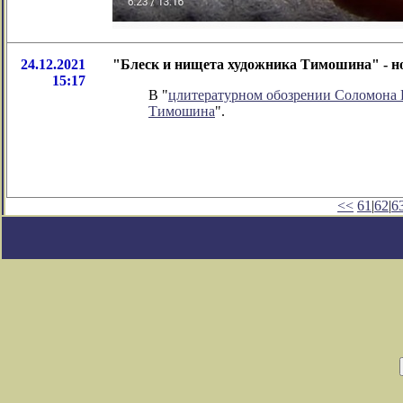
24.12.2021
"Блеск и нищета художника Тимошина" - н
15:17
В "
цлитературном обозрении Соломона
Тимошина
".
<<
61
|
62
|
6