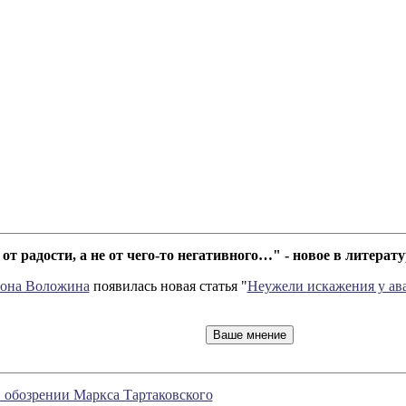
от радости, а не от чего-то негативного…" - новое в литер
мона Воложина
появилась новая статья "
Неужели искажения у ава
бозрении Маркса Тартаковского