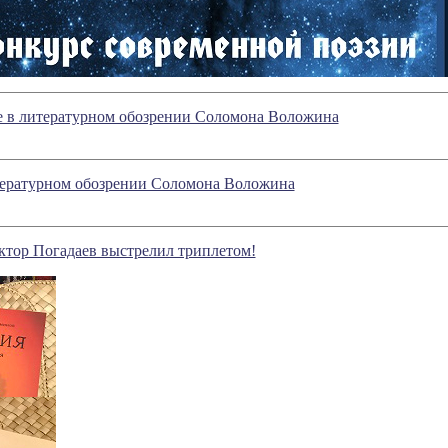
ое в литературном обозрении Соломона Воложина
итературном обозрении Соломона Воложина
ктор Погадаев выстрелил триплетом!