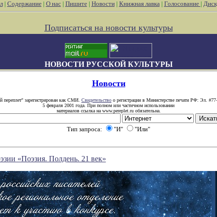
л
|
Содержание
|
О нас
|
Пишите
|
Новости
|
Книжная лавка
|
Голосование
|
Диск
Подписаться на новости культуры
НОВОСТИ РУССКОЙ КУЛЬТУРЫ
Новости
й переплет" зарегистрирован как СМИ.
Свидетельство
о регистрации в Министерстве печати РФ: Эл. #77
5 февраля 2001 года. При полном или частичном использовании
материалов ссылка на www.pereplet.ru обязательна.
Тип запроса:
"И"
"Или"
зии «Поэзия. Полдень. 21 век»