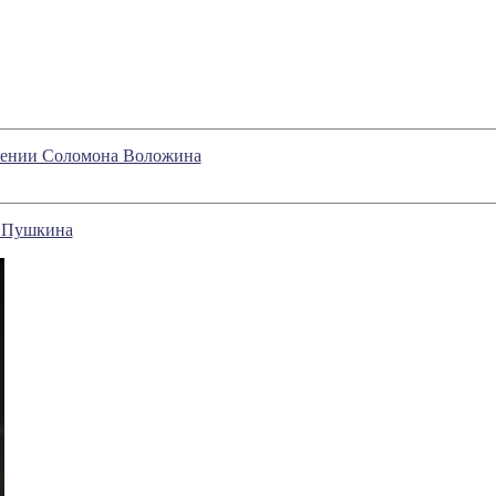
зрении Соломона Воложина
я Пушкина