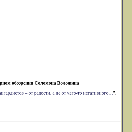
атурном обозрении Соломона Воложина
нгардистов – от радости, а не от чего-то негативного…
".