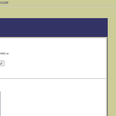
уссия
-4362 от