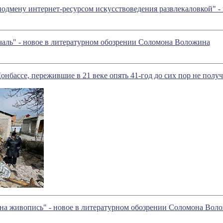
одмену интернет-ресурсом искусствоведения развлекаловкой" -
чаль" - новое в литературном обозрении Соломона Воложина
онбассе, пережившие в 21 веке опять 41-год до сих пор не полу
 на живопись" - новое в литературном обозрении Соломона Вол