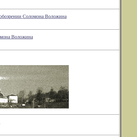
м обозрении Соломона Воложина
ломона Воложина
а