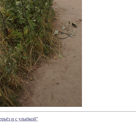
ерьёз и с улыбкой"