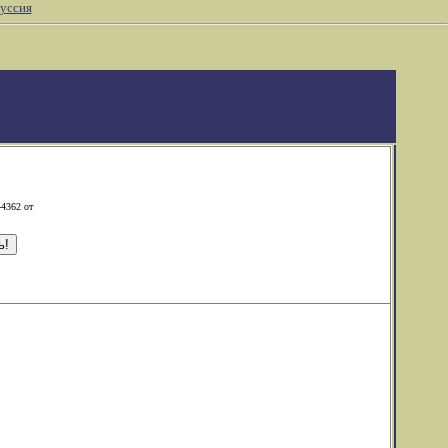
уссия
-4362 от