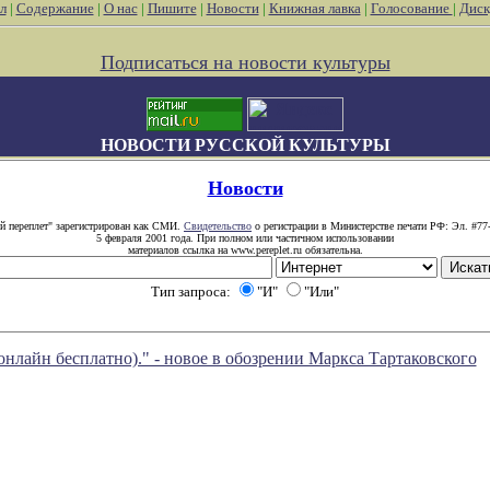
л
|
Содержание
|
О нас
|
Пишите
|
Новости
|
Книжная лавка
|
Голосование
|
Диск
Подписаться на новости культуры
НОВОСТИ РУССКОЙ КУЛЬТУРЫ
Новости
й переплет" зарегистрирован как СМИ.
Свидетельство
о регистрации в Министерстве печати РФ: Эл. #77
5 февраля 2001 года. При полном или частичном использовании
материалов ссылка на www.pereplet.ru обязательна.
Тип запроса:
"И"
"Или"
йн бесплатно)." - новое в обозрении Маркса Тартаковского