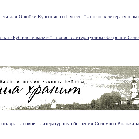
улеса или Ошибки Кургиняна и Пуссена" - новое в литературно
тавки «Бубновый валет»" - новое в литературном обозрении Со
штадта" - новое в литературном обозрении Соломона Воложин