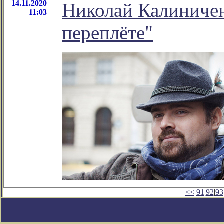
14.11.2020
Николай Калиничен
11:03
переплёте"
<<
91
|
92
|
93