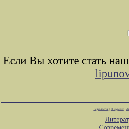
Если Вы хотите стать на
lipuno
Редколлегия
|
О журнале
|
Ав
Литера
Современ