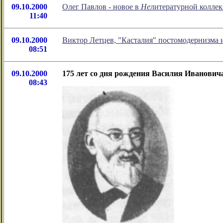
09.10.2000
Олег Павлов - новое в
Не
литературной колле
11:40
09.10.2000
Виктор Летцев, "Касталия" постомодернизма и
08:51
09.10.2000
175 лет со дня рождения Василия Ивановича
08:43