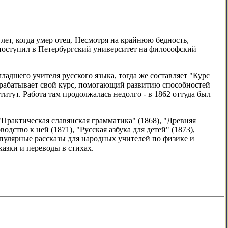
лет, когда умер отец. Несмотря на крайнюю бедность,
поступил в Петербургский университет на философский
адшего учителя русского языка, тогда же составляет "Курс
азрабатывает свой курс, помогающий развитию способностей
итут. Работа там продолжалась недолго - в 1862 оттуда был
"Практическая славянская грамматика" (1868), "Древняя
дство к ней (1871), "Русская азбука для детей" (1873),
опулярные рассказы для народных учителей по физике и
азки и переводы в стихах.