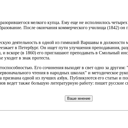
 разорившегося мелкого купца. Ему еще не исполнилось четырех 
разование. После окончания коммерческого училища (1842) он 
скую деятельность в одной из гимназий Варшавы в должности мл
реезжает в Петербург. Он ищет пути улучшения преподавания, р
, и вскоре (в 1860) его приглашают преподавать в Смольный инст
е уходит в знак протеста.
оспособностью. Его сочинения выходят в свет одно за другим: 
первоначального чтения в народных школах" и методическое руково
а признана одной из лучших азбук. Публикуются его статьи и п
ов ведет также большую литературную работу: пишет русские ск