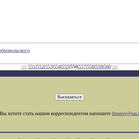
обровольского
<<
551
|
552
|
553
|
554
|
555
|556|
557
|
558
|
559
|
560
>>
Вы хотите стать нашим корреспондентом напишите
lipunov@sai.