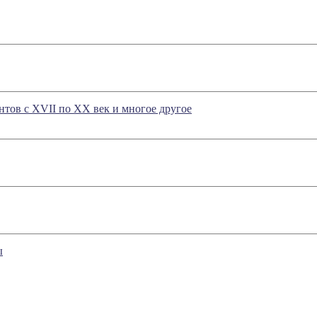
ов с XVII по XX век и многое другое
ы