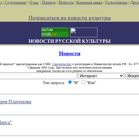
л
|
Содержание
|
О нас
|
Пишите
|
Новости
|
Книжная лавка
|
Голосование
|
Диск
Подписаться на новости культуры
НОВОСТИ РУССКОЙ КУЛЬТУРЫ
Новости
й переплет" зарегистрирован как СМИ.
Свидетельство
о регистрации в Министерстве печати РФ: Эл. #77
5 февраля 2001 года. При полном или частичном использовании
материалов ссылка на www.pereplet.ru обязательна.
Тип запроса:
"И"
"Или"
рея Платонова
Марса"