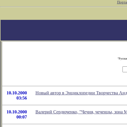
Порта
"Русски
10.10.2000
Новый автор в Энциклопедии Творчества Анд
03:56
10.10.2000
Валерий Сердюченко, "Чечня, чеченцы, зона 
00:07