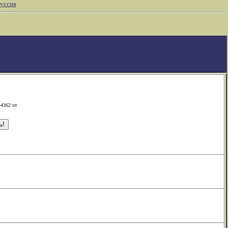
уссия
-4362 от