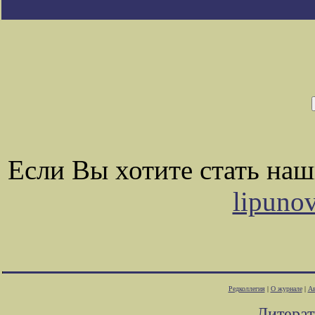
Если Вы хотите стать на
lipuno
Редколлегия
|
О журнале
|
Ав
Литера