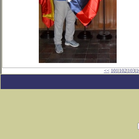
<<
101
|
102
|
103
|
1