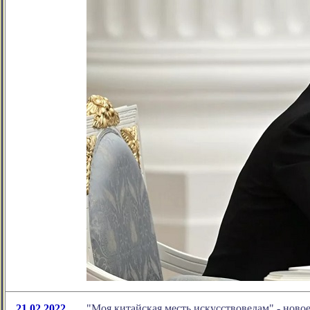
21.02.2022
"Моя китайская месть искусствоведам" - нов