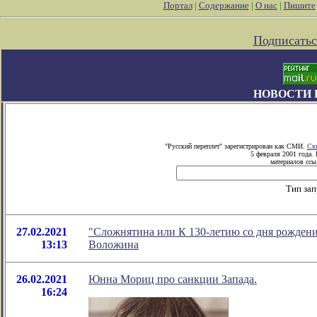
Портал
|
Содержание
|
О нас
|
Пишите
Подписатьс
НОВОСТИ 
"Русский переплет" зарегистрирован как СМИ.
Сви
5 февраля 2001 года.
материалов ссыл
Тип зап
27.02.2021
"Сложнятина или К 130-летию со дня рождени
13:13
Воложина
26.02.2021
Юнна Мориц про санкции Запада.
16:24