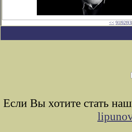
<<
91
|
92
|
93
Если Вы хотите стать на
lipuno