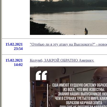
15.02.2021
"Отобью ли я эту атаку на Высоцкого?" - но
23:54
15.02.2021
Колумб, ЗАКРОЙ ОБРАТНО Америку.
14:02