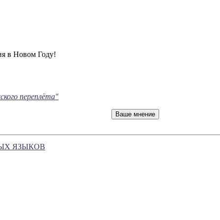
я в Новом Году!
ского переплёта"
НЫХ ЯЗЫКОВ