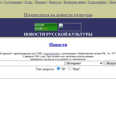
л
|
Содержание
|
О нас
|
Пишите
|
Новости
|
Книжная лавка
|
Голосование
|
Диск
Подписаться на новости культуры
НОВОСТИ РУССКОЙ КУЛЬТУРЫ
Новости
й переплет" зарегистрирован как СМИ.
Свидетельство
о регистрации в Министерстве печати РФ: Эл. #77
5 февраля 2001 года. При полном или частичном использовании
материалов ссылка на www.pereplet.ru обязательна.
Тип запроса:
"И"
"Или"