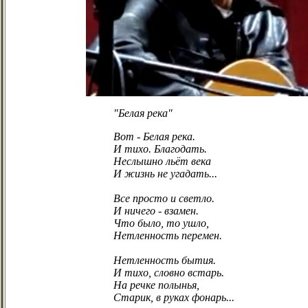
"Белая река"
Вот - Белая река.
И тихо. Благодать.
Неслышно льёт века
И жизнь не угадать...
Все просто и светло.
И ничего - взамен.
Что было, то ушло,
Нетленность перемен.
Нетленность бытия.
И тихо, словно встарь.
На речке полынья,
Старик, в руках фонарь...