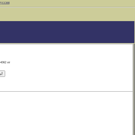
уссия
-4362 от