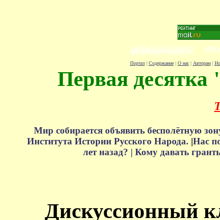
Портал
|
Содержание
|
О нас
|
Авторам
|
Но
Первая десятка 
Т
Мир собирается объявить бесполётную зон
Института Истории Русского Народа.
|
Нас п
лет назад? |
Кому давать грант
Дискуссионный к