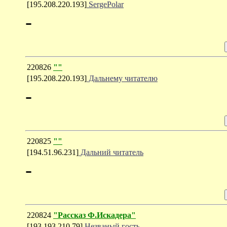
[195.208.220.193]
SergePolar
-
220826
""
[195.208.220.193]
Дальнему читателю
-
220825
""
[194.51.96.231]
Дальний читатель
-
220824
"Рассказ Ф.Искадера"
[193.193.210.79]
Незваный гость