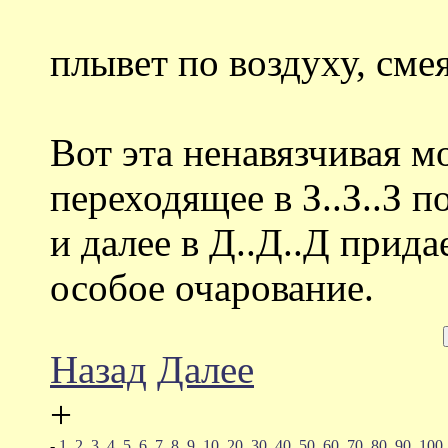
плывет по воздуху, сме
Вот эта ненавязчивая мо
переходящее в З..З..З пот
и далее в Д..Д..Д прид
особое очарование.
Назад
Далее
+
-
1
2
3
4
5
6
7
8
9
10
20
30
40
50
60
70
80
90
100