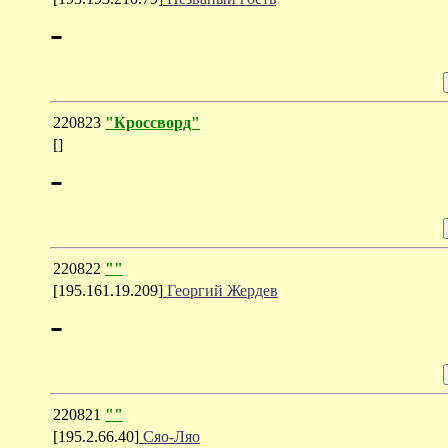
-
220823
"Кроссворд"
[]
-
220822
""
[195.161.19.209]
Георгий Жердев
-
220821
""
[195.2.66.40]
Сяо-Ляо