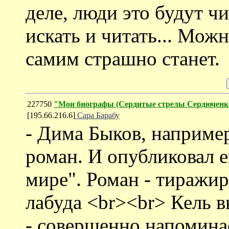
деле, люди это будут ч
искать и читать... Мож
самим страшно станет.
227750
"Мои биографы (Cердитые стрелы Сердюченк
[195.66.216.6]
Сара Барабу
- Дима Быков, например
роман. И опубликовал е
мире". Роман - тиражир
лабуда <br><br> Кель в
- совершенно напомина