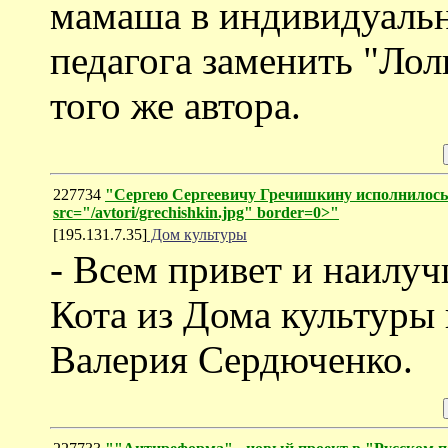
мамаша в индивидуаль
педагога заменить "Лол
того же автора.
227734
"Сергею Сергеевичу Гречишкину исполнилось
src="/avtori/grechishkin.jpg" border=0>"
[195.131.7.35]
Дом культуры
- Всем привет и наилу
Кота из Дома культуры
Валерия Сердюченко.