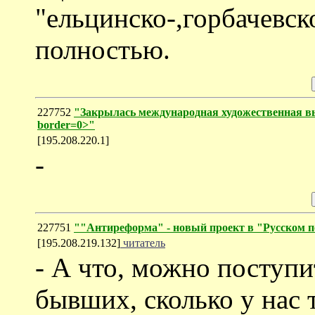
"ельцинско-,горбачевск
полностью.
227752
"Закрылась международная художественная выс
border=0>"
[195.208.220.1]
-
227751
""Антиреформа" - новый проект в "Русском п
[195.208.219.132]
читатель
- А что, можно поступи
бывших, сколько у нас т