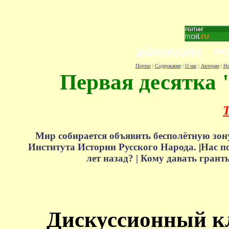
Портал
|
Содержание
|
О нас
|
Авторам
|
Но
Первая десятка 
Т
Мир собирается объявить бесполётную зон
Института Истории Русского Народа.
|
Нас п
лет назад? |
Кому давать грант
Дискуссионный к