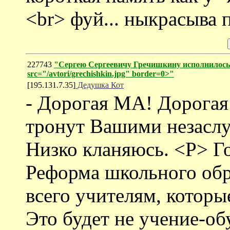
<br> фуй... ныкрасыва 
227743
"Сергею Сергеевичу Гречишкину исполнилось
src="/avtori/grechishkin.jpg" border=0>"
[195.131.7.35]
Дедушка Кот
- Дорогая MA! Дорогая
тронут Вашими незасл
Низко кланяюсь. <P> Г
Реформа школьного обр
всего учителям, которы
Это будет не учение-об