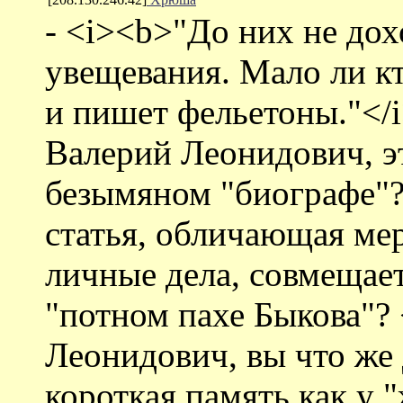
- <i><b>"До них не до
увещевания. Мало ли к
и пишет фельетоны."</
Валерий Леонидович, эт
безымяном "биографе"?
статья, обличающая ме
личные дела, совмещае
"потном пахе Быкова"?
Леонидович, вы что же 
короткая память как у 