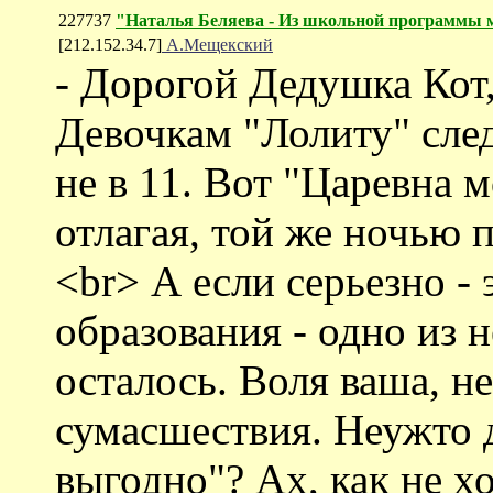
227737
"Наталья Беляева - Из школьной программы м
[212.152.34.7]
А.Мещекский
- Дорогой Дедушка Кот,
Девочкам "Лолиту" следу
не в 11. Вот "Царевна м
отлагая, той же ночью 
<br> А если серьезно - 
образования - одно из н
осталось. Воля ваша, н
сумасшествия. Неужто 
выгодно"? Ах, как не хо