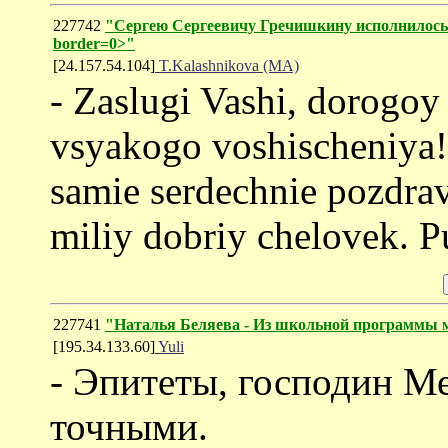
227742
"Сергею Сергеевичу Гречишкину исполнилось 53
border=0>"
[24.157.54.104]
T.Kalashnikova (MA)
- Zaslugi Vashi, dorogoy
vsyakogo voshischeniya! 
samie serdechnie pozdra
miliy dobriy chelovek. Pu
227741
"Наталья Беляева - Из школьной программы м
[195.34.133.60]
Yuli
- Эпитеты, господин М
точными.