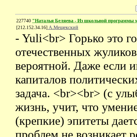
227740
"Наталья Беляева - Из школьной программы м
[212.152.34.16]
А.Мещекский
- Yuli<br> Горько это г
отечественных жуликов
вероятной. Даже если и
капиталов политических
задача. <br><br> (с улы
жизнь, учит, что умени
(крепкие) эпитеты даетс
проблем не возникает р