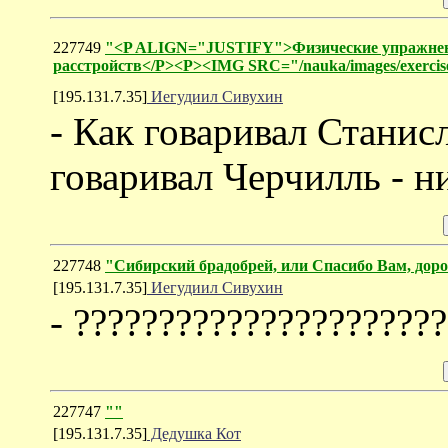
227749
"<P ALIGN="JUSTIFY">Физические упражнени
расстройств</P><P><IMG SRC="/nauka/images/exerci
[195.131.7.35]
Иегудиил Сивухин
- Как говаривал Станис
говаривал Черчилль - н
227748
"Сибирский брадобрей, или Спасибо Вам, д
[195.131.7.35]
Иегудиил Сивухин
- ?????????????????????
227747
""
[195.131.7.35]
Дедушка Кот