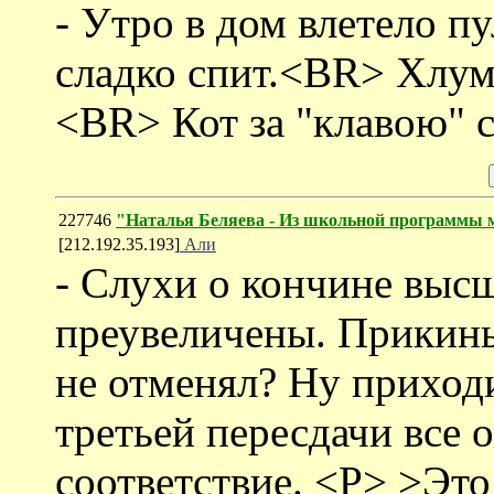
- Утро в дом влетело 
сладко спит.<BR> Хлум
<BR> Кот за "клавою" с
227746
"Наталья Беляева - Из школьной программы м
[212.192.35.193]
Али
- Слухи о кончине выс
преувеличены. Прикинь
не отменял? Ну приходи
третьей пересдачи все 
соответствие. <P> >Это