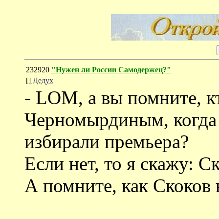
232920
"Нужен ли России Самодержец?"
[]
Дедух
- LOM, а вы помните, к
Черномырдиным, когда
избирали премьера?
Если нет, то я скажу: С
А помните, как Скоков