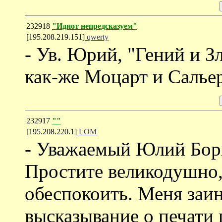
232918
"Идиот непредсказуем"
[195.208.219.151]
qwerty
- Ув. Юрий, "Гений и З
как-же Моцарт и Салье
232917
""
[195.208.220.1]
LOM
- Уважаемый Юлий Бор
Простите великодушно,
обеспокоить. Меня заи
высказывание о печати 