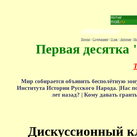
Портал
|
Содержание
|
О нас
|
Авторам
|
Но
Первая десятка 
Т
Мир собирается объявить бесполётную зон
Института Истории Русского Народа.
|
Нас п
лет назад? |
Кому давать грант
Дискуссионный к