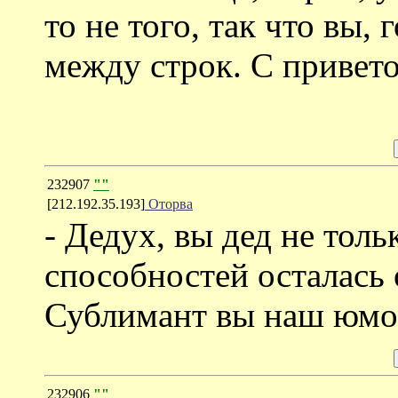
то не того, так что вы,
между строк. С привето
232907
""
[212.192.35.193]
Оторва
- Дедух, вы дед не толь
способностей осталась 
Сублимант вы наш юмо
232906
""