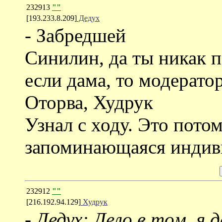
232913
""
[193.233.8.209]
Дедух
- Забредшей
Синилин, да ты никак 
если дама, то модератор
Оторва, Худрук
Узнал с ходу. Это потом
запоминающаяся индив
232912
""
[216.192.94.129]
Худрук
-
Дедух: Дело в том, я