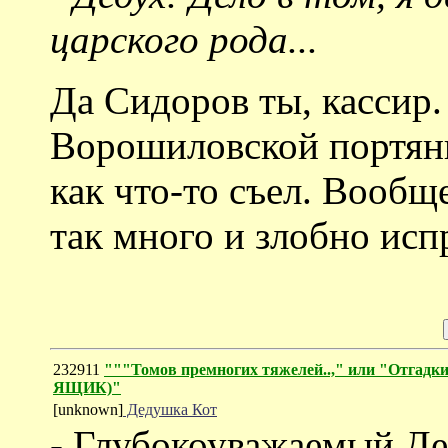
царского рода...
Да Сидоров ты, кассир.
Ворошиловской портянк
как что-то съел. Вообщ
так много и злобно ис
232911
"""Томов премногих тяжелей..," или "Отгад
ЯЩИК)"
[unknown]
Дедушка Кот
- Глубокоуважаемый Де