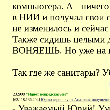
компьютера. А - ничего
в НИИ и получал свои с
не изменилось и сейчас
Также сидишь целыми д
ВОНЯЕШЬ. Но уже на к
Так где же санитары? У
232908
"Идиот непредсказуем"
[62.118.136.204]
Юрию вдогонку от Анатолия-полуночн
- Уважаемый Юрий! Умн