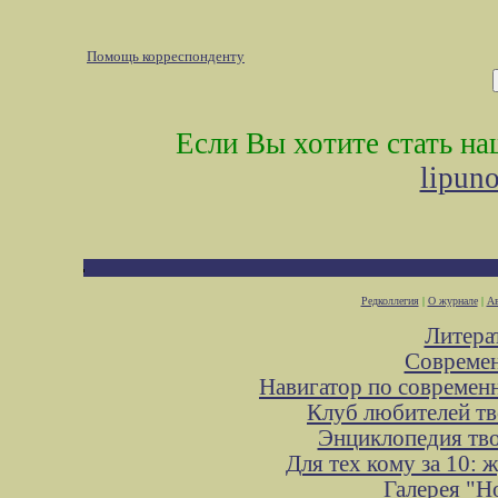
Помощь корреспонденту
Если Вы хотите стать н
lipun
Редколлегия
|
О журнале
|
Ав
Литера
Современ
Навигатор по современ
Клуб любителей тв
Энциклопедия тв
Для тех кому за 10:
Галерея "