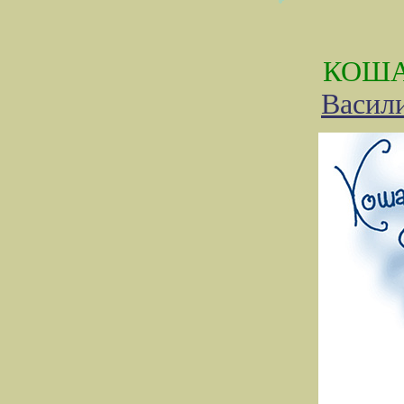
КОША
Васил