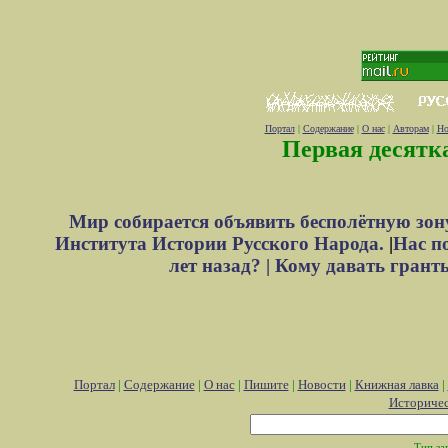
Портал
|
Содержание
|
О нас
|
Авторам
|
Но
Первая десятк
Мир собирается объявить бесполётную зон
Института Истории Русского Народа.
|
Нас п
лет назад? |
Кому давать грант
Портал
|
Содержание
|
О нас
|
Пишите
|
Новости
|
Книжная лавка
|
Историче
Тип за