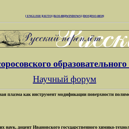
[ ENGLISH ]
[AUTO]
[KOI-8R]
[WINDOWS]
[DOS]
[ISO-8859]
соросовского образовательного
Научный форум
ная плазма как инструмент модификации поверхности полим
 наук, доцент Ивановского государственного химико-технол