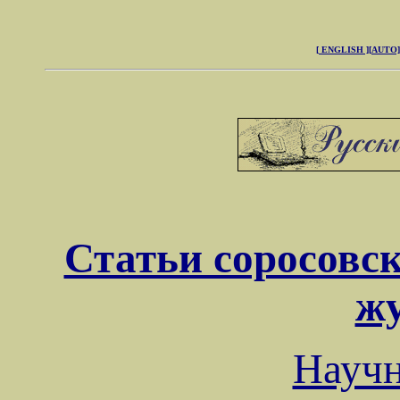
[ ENGLISH ]
[AUTO]
Статьи соросовск
ж
Науч