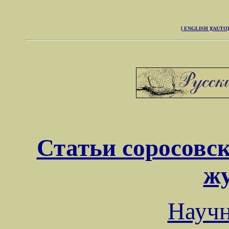
[ ENGLISH ]
[AUTO]
Статьи соросовск
ж
Науч