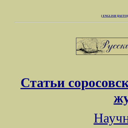
[ ENGLISH ]
[AUTO]
Статьи соросовск
ж
Науч