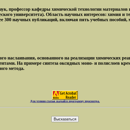
ук, профессор кафедры химической технологии материалов и
ческого университета). Область научных интересов: химия и
ее 300 научных публикаций, включая пять учебных пособий, 
го наслаивания, основанного на реализации химических ре
ентами. На примере синтеза оксидных моно- и полислоев крем
ого метода.
Для чтения статьи скачайте программу просмотра.