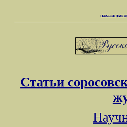
[ ENGLISH ]
[AUTO]
Статьи соросовск
ж
Науч