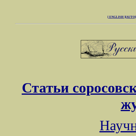
[ ENGLISH ]
[AUTO]
Статьи соросовск
ж
Науч