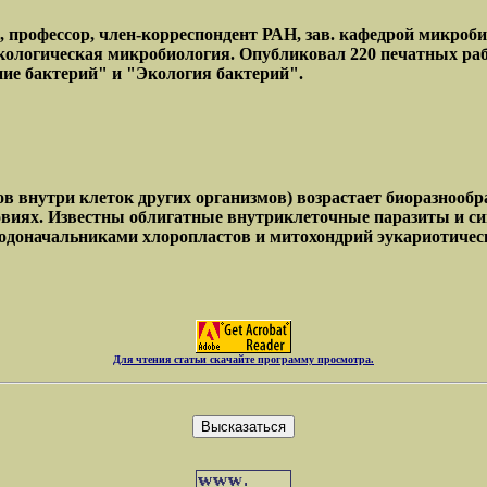
, профессор, член-корреспондент РАН, зав. кафедрой микроб
экологическая микробиология. Опубликовал 220 печатных ра
ние бактерий" и "Экология бактерий".
ов внутри клеток других организмов) возрастает биоразнооб
овиях. Известны облигатные внутриклеточные паразиты и с
одоначальниками хлоропластов и митохондрий эукариотичес
Для чтения статьи скачайте программу просмотра.