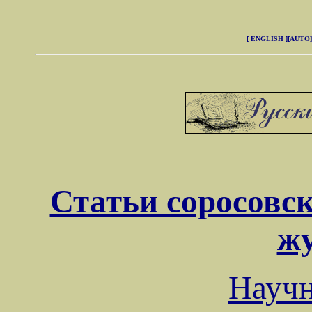
[ ENGLISH ]
[AUTO]
Статьи соросовск
ж
Науч