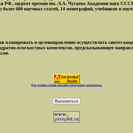
ки РФ, лауреат премии им. Л.А. Чугаева Академии наук ССС
 более 600 научных статей, 14 монографий, учебников и нау
я планировать и целенаправленно осуществлять синтез коор
адратно-плоскостных комплексов, предсказывающее направле
сов.
Для чтения статьи скачайте программу просмотра.