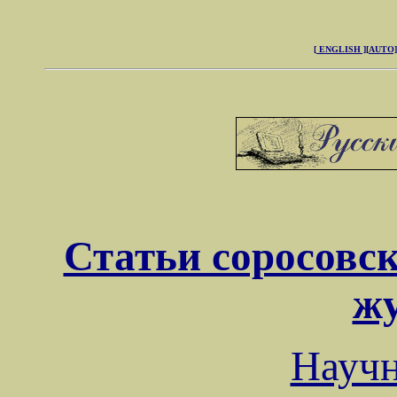
[ ENGLISH ]
[AUTO]
Статьи соросовск
ж
Науч