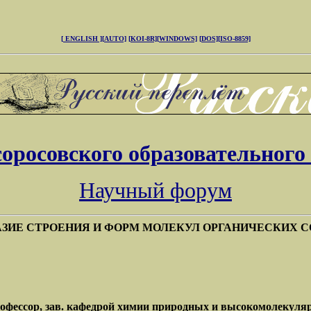
[ ENGLISH ]
[AUTO]
[KOI-8R]
[WINDOWS]
[DOS]
[ISO-8859]
соросовского образовательного
Научный форум
ЗИЕ СТРОЕНИЯ И ФОРМ МОЛЕКУЛ ОРГАНИЧЕСКИХ 
рофессор, зав. кафедрой химии природных и высокомолекуляр