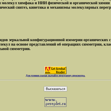
ки молекул химфака и НИИ физической и органической химии 
нический синтез, кинетика и механизмы молекулярных перег
дов зеркальной конфигурационной изомерии органических со
лекул на основе представлений об операциях симметрии, кл
льной симметрии.
Для чтения статьи скачайте программу просмотра.