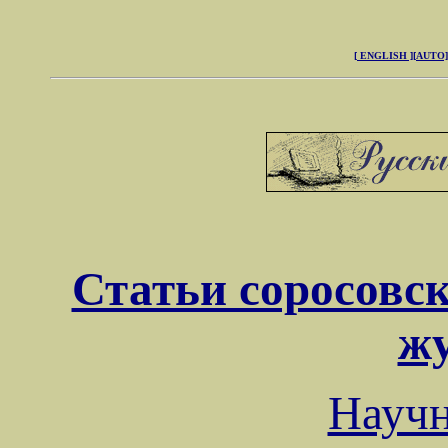
[ ENGLISH ]
[AUTO]
Статьи соросовск
ж
Науч