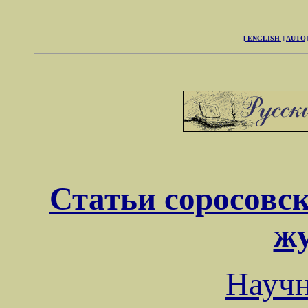
[ ENGLISH ]
[AUTO]
Статьи соросовск
ж
Науч