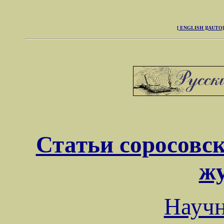
[ ENGLISH ]
[AUTO]
Статьи соросовск
ж
Науч