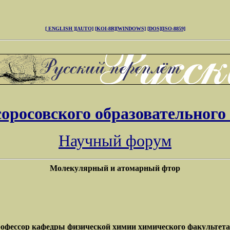
[ ENGLISH ]
[AUTO]
[KOI-8R]
[WINDOWS]
[DOS]
[ISO-8859]
соросовского образовательного
Научный форум
Молекулярный и атомарный фтор
рофессор кафедры физической химии химического факультета