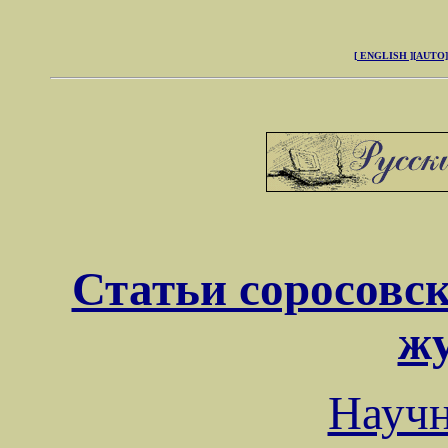
[ ENGLISH ]
[AUTO]
Статьи соросовск
ж
Науч