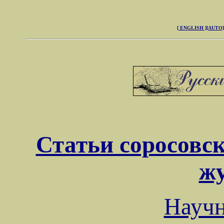
[ ENGLISH ]
[AUTO]
Статьи соросовск
ж
Науч