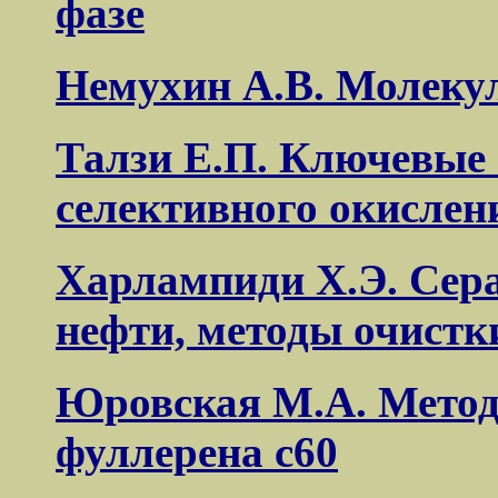
фазе
Немухин А.В. Молекул
Талзи Е.П. Ключевые
селективного окислен
Харлампиди Х.Э. Сера
нефти, методы очистк
Юровская М.А. Метод
фуллерена с60