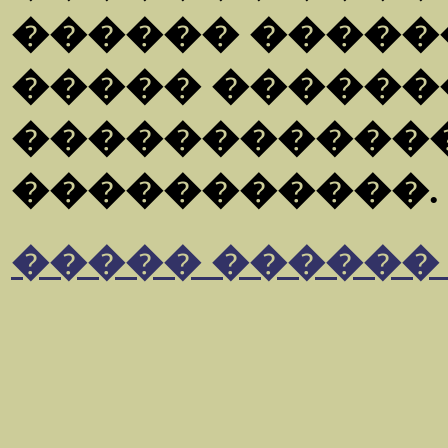
������ �����
����� ������
�����������
�����������.
����� ������ �