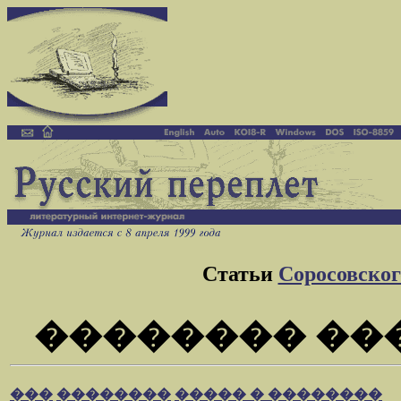
Статьи
Cоросовског
�������� ��
���
��������
����� � ��������