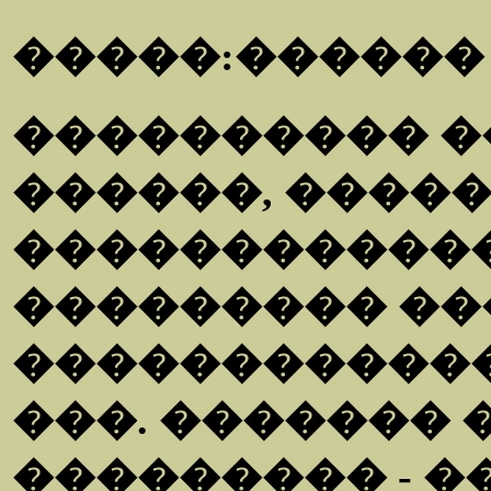
�����:������ 
���������� 
������, �����
������������
��������� ��
�����������
���. �������
��������� - 