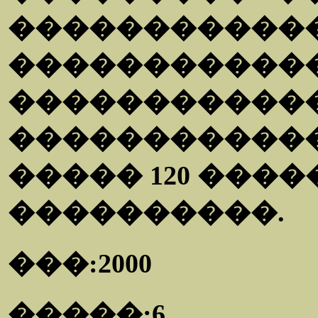
�����������
�����������
������������
������������
����� 120 ���
����������.
���:2000
�����:6