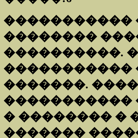
�����������
�������� ���
����������. 
����������� 
�������. ���
�����������
� �������� � 
������� �����