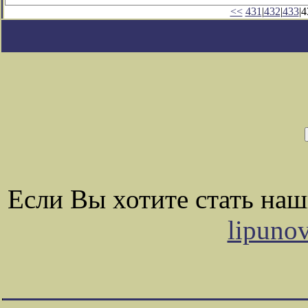
<<
431
|
432
|
433
|4
Если Вы хотите стать на
lipuno