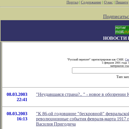
Портал
|
Содержание
|
О нас
|
Пишите
Подписатьс
НОВОСТИ 
"Русский переплет" зарегистрирован как СМИ.
Св
5 февраля 2001 года.
материалов ссы
Тип за
08.03.2003
"Неудавшаяся страна?..
" - новое в обозрении
22:41
08.03.2003
"К 86-ой годовщине "бескровной" февральск
16:13
революционные события февраля-марта 1917 
Василия Пригодича