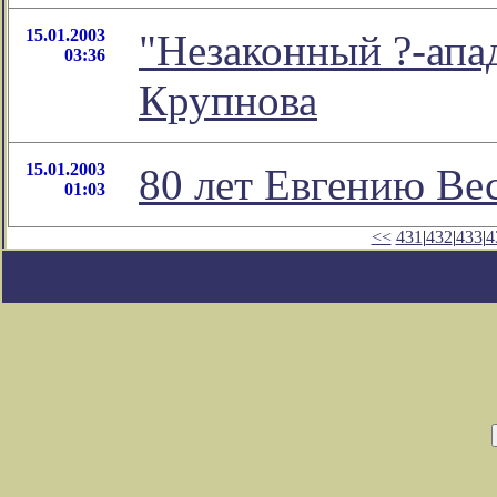
15.01.2003
"Незаконный ?-ап
03:36
Крупнова
15.01.2003
80 лет Евгению Ве
01:03
<<
431
|
432
|
433
|
4