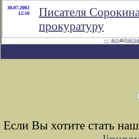
30.07.2002
Писателя Сорокина
12:10
прокуратуру
<<
461
|462|
463
|
4
Если Вы хотите стать на