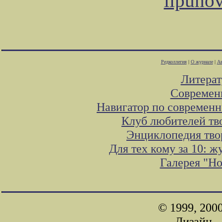
lipuno
Редколлегия
|
О журнале
|
Ав
Литера
Современ
Навигатор по современн
Клуб любителей тв
Энциклопедия тво
Для тех кому за 10: 
Галерея "Н
© 1999, 200
Дизайн -