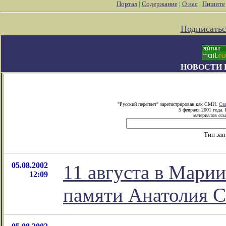
Портал
|
Содержание
|
О нас
|
Пишите
Подписатьс
НОВОСТИ 
"Русский переплет" зарегистрирован как СМИ.
Св
5 февраля 2001 года.
материалов ссы
Тип за
05.08.2002
11 августа в Марии
12:09
памяти Анатолия С