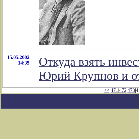
15.05.2002
Откуда взять инве
14:35
Юрий Крупнов и отв
<<
471
|
472
|
473
|4