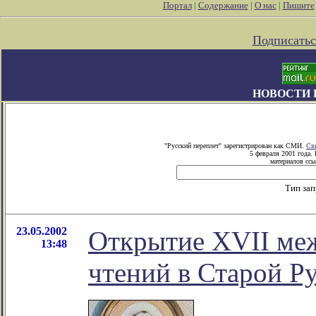
Портал
|
Содержание
|
О нас
|
Пишите
Подписатьс
НОВОСТИ 
"Русский переплет" зарегистрирован как СМИ.
Св
5 февраля 2001 года.
материалов ссы
Тип за
23.05.2002
Открытие XVII ме
13:48
чтений в Старой Р