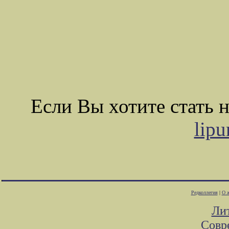
Если Вы хотите стать
lip
Редколлегия
|
О 
Ли
Совр