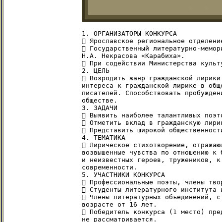
1. ОРГАНИЗАТОРЫ КОНКУРСА

 Ярославское региональное отделени
 Государственный литературно-мемор
Н.А. Некрасова «Карабиха».

 При содействии Министерства культ
2. ЦЕЛЬ

 Возродить жанр гражданской лирики
интереса к гражданской лирике в общ
писателей. Способствовать пробужден
обществе.

3. ЗАДАЧИ

 Выявить наиболее талантливых поэт
 Отметить вклад в гражданскую лири
 Представить широкой общественност
4. ТЕМАТИКА

 Лирическое стихотворение, отражаю
возвышенные чувства по отношению к 
и неизвестных героев, тружеников, к
современности.

5. УЧАСТНИКИ КОНКУРСА

 Профессиональные поэты, члены твор
 Студенты литературного института и
 Члены литературных объединений, с
возрасте от 16 лет.

 Победитель конкурса (1 место) пре
не рассматривается.
