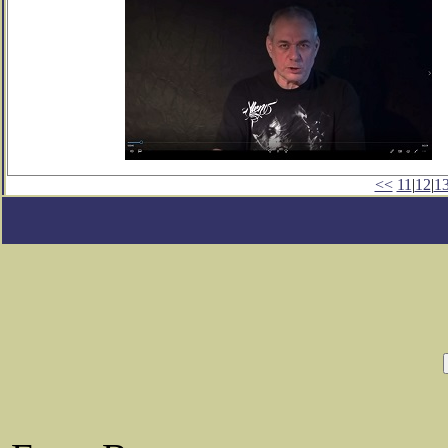
<<
11
|
12
|
1