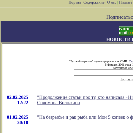
Портал
|
Содержание
|
О нас
|
Пишите
Подписатьс
НОВОСТИ 
"Русский переплет" зарегистрирован как СМИ.
Сви
5 февраля 2001 года.
материалов ссыл
Тип зап
02.02.2025
"Продолжение статьи про ту, кто написала «Н
12:22
Соломона Воложина
01.02.2025
"На безрыбье и рак рыба или Мои 5 копеек о
20:10