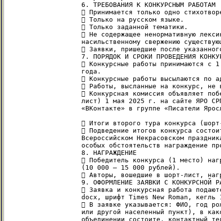
6. ТРЕБОВАНИЯ К КОНКУРСНЫМ РАБОТАМ

 Принимается только одно стихотвор
 Только на русском языке.

 Только заданной тематики.

 Не содержащее ненормативную лекси
насильственному свержению существующ
 Заявки, пришедшие после указанног
7. ПОРЯДОК И СРОКИ ПРОВЕДЕНИЯ КОНКУР
 Конкурсные работы принимаются с 1
года.

 Конкурсные работы высылаются по а
 Работы, высланные на конкурс, не 
 Конкурсная комиссия объявляет поб
лист) 1 мая 2025 г. на сайте ЯРО СР
«ВКонтакте» в группе «Писатели Ярос
 Итоги второго тура конкурса (шорт
 Подведение итогов конкурса состои
Всероссийском Некрасовском праздник
особых обстоятельств награждение про
8. НАГРАЖДЕНИЕ

 Победитель конкурса (1 место) наг
(10 000 – 15 000 рублей).

 Авторы, вошедшие в шорт-лист, нагр
9. ОФОРМЛЕНИЕ ЗАЯВКИ С КОНКУРСНОЙ РА
 Заявка и конкурсная работа подают
docx, шрифт Times New Roman, кегль 1
 В заявке указывается: ФИО, год ро
или другой населенный пункт), в как
объединении состоите, контактный те