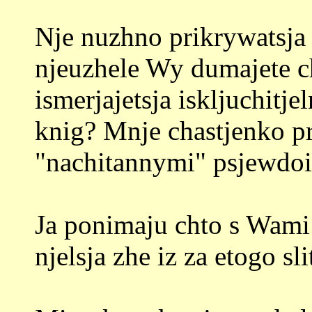
Nje nuzhno prikrywatsja 
njeuzhele Wy dumajete ch
ismerjajetsja iskljuchit
knig? Mnje chastjenko pr
"nachitannymi" psjewdoi
Ja ponimaju chto s Wami 
njelsja zhe iz za etogo sli