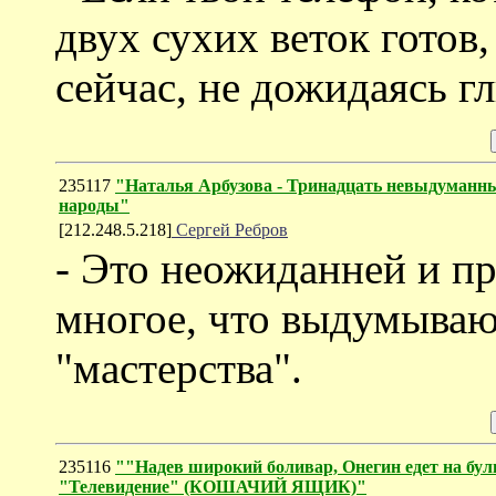
двух сухих веток готов
сейчас, не дожидаясь гл
235117
"Наталья Арбузова - Тринадцать невыдуманных
народы"
[212.248.5.218]
Сергей Ребров
- Это неожиданней и пр
многое, что выдумыва
"мастерства".
235116
""Надев широкий боливар, Онегин едет на буль
"Телевидение" (КОШАЧИЙ ЯЩИК)"