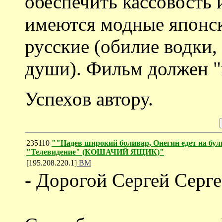
обеспечить кассовость и
имеются модные японс
русские (обилие водки,
души). Фильм должен "п
Успехов автору.
235110
""Надев широкий боливар, Онегин едет на буль
"Телевидение" (КОШАЧИЙ ЯЩИК)"
[195.208.220.1]
ВМ
- Дорогой Сергей Серге