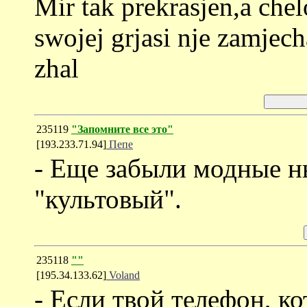
Mir tak prekrasjen,a che
swojej grjasi nje zamjec
zhal
235119
"Запомните все это"
[193.233.71.94]
Пепе
- Еще забыли модные н
"культовый".
235118
""
[195.34.133.62]
Voland
- Если твой телефон, к