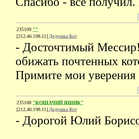
Спасибо - все получил.
235109
""
[212.46.198.11]
Дедушка Кот
- Досточтимый Мессир!
обижать почтенных кото
Примите мои уверения 
235108
"КОШАЧИЙ ЯЩИК"
[212.46.198.11]
Дедушка Кот
- Дорогой Юлий Борис