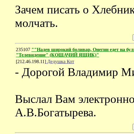
Зачем писать о Хлебник
молчать.
235107
""Надев широкий боливар, Онегин едет на буль
"Телевидение" (КОШАЧИЙ ЯЩИК)"
[212.46.198.11]
Дедушка Кот
- Дорогой Владимир М
Выслал Вам электронно
А.В.Богатырева.