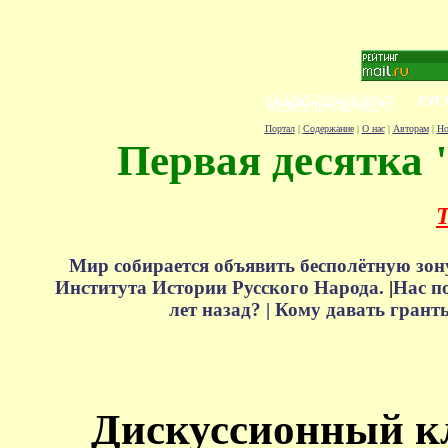
Портал
|
Содержание
|
О нас
|
Авторам
|
Но
Первая десятка 
Т
Мир собирается объявить бесполётную зон
Института Истории Русского Народа.
|
Нас п
лет назад? |
Кому давать грант
Дискуссионный к