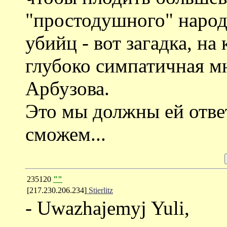
"простодушного" наро
убийц - вот загадка, на
глубоко симпатичная м
Арбузова.
Это мы должны ей ответ
сможем...
235120
""
[217.230.206.234]
Stierlitz
- Uwazhajemyj Yuli,