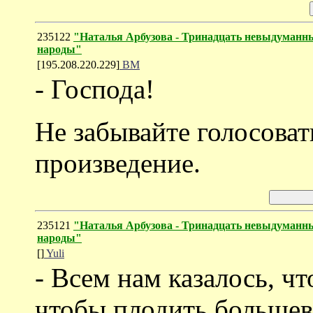
235122
"Наталья Арбузова - Тринадцать невыдуманны
народы"
[195.208.220.229]
ВМ
- Господа!
Не забывайте голосоват
произведение.
235121
"Наталья Арбузова - Тринадцать невыдуманны
народы"
[]
Yuli
- Всем нам казалось, ч
чтобы плодить большев