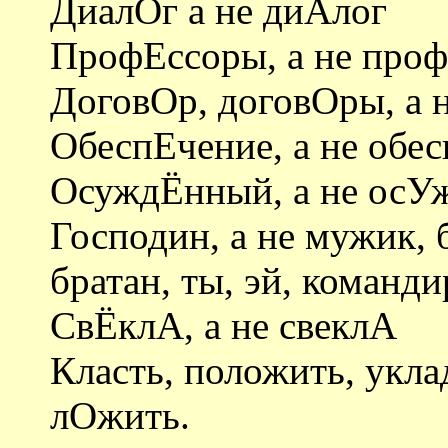
ДиалОг а не диАлог
ПрофЕссоры, а не про
ДоговОр, договОры, а 
ОбеспЕчение, а не обе
ОсуждЁнный, а не осУ
Господин, а не мужик, 
братан, ты, эй, команди
СвЁклА, а не свеклА
Класть, положить, укла
лОжить.