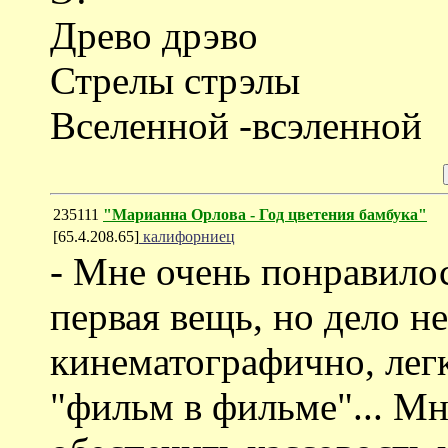
Древо дрэво
Стрелы стрэлы
Вселенной -всэленной
235111
"Марианна Орлова - Год цветения бамбука"
[65.4.208.65]
калифорниец
- Мне очень понравило
первая вещь, но дело не
кинематографично, легк
"фильм в фильме"... Мн