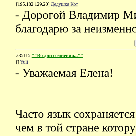
[195.182.129.20]
Дедушка Кот
- Дорогой Владимир Ми
благодарю за неизменн
235115
""Во дни сомнений...""
[]
Yuli
- Уважаемая Елена!
Часто язык сохраняется
чем в той стране котор