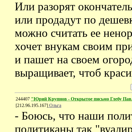
Или разорят окончатель
или продадут по дешев
можно считать ее ненор
хочет внукам своим пр
и пашет на своем огоро
выращивает, чтоб краси
244407
"Юрий Крупнов - Открытое письмо Глебу Па
[212.96.195.167]
Ольга
- Боюсь, что наши поли
политиканы так "вуали