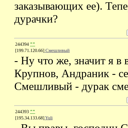
заказывающих ее). Тепе
дурачки?
244394
""
[199.71.120.66]
Смешливый
- Ну что же, значит я 
Крупнов, Андраник - с
Смешливый - дурак см
244393
""
[195.34.133.68]
Yuli
- Вы правы, господин 