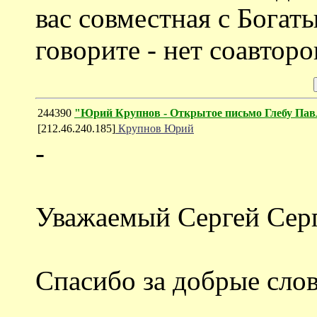
вас совместная с Богат
говорите - нет соавторо
244390
"Юрий Крупнов - Открытое письмо Глебу Па
[212.46.240.185]
Крупнов Юрий
-
Уважаемый Сергей Серг
Спасибо за добрые слов