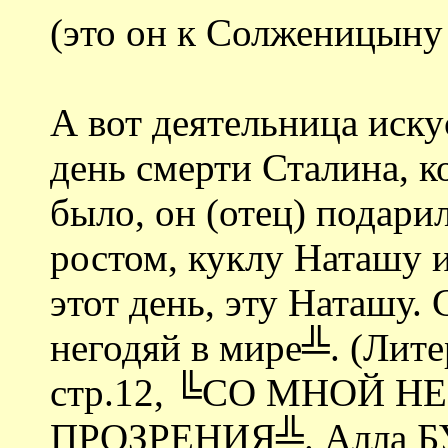
(это он к Солженицыну 
А вот деятельница иск
день смерти Сталина, ко
было, он (отец) подар
ростом, куклу Наташу и
этот день, эту Наташу.
негодяй в мире╩. (Лите
стр.12, ╚СО МНОЙ Н
ПРОЗРЕНИЯ╩. Алла 