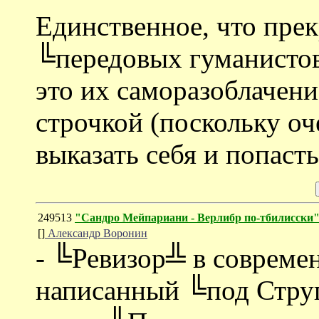
Единственное, что прек
╚передовых гуманистов
это их саморазоблачен
строчкой (поскольку о
выказать себя и попасть
249513
"Сандро Мейпариани - Верлибр по-тбилисски
[]
Александр Воронин
- ╚Ревизор╩ в совреме
написанный ╚под Струг