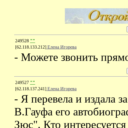
249528
""
[62.118.133.212]
Елена Игорева
- Можете звонить прямо
249527
""
[62.118.137.241]
Елена Игорева
- Я перевела и издала з
В.Гауфа его автобиогр
Зюс". Кто интересуется 