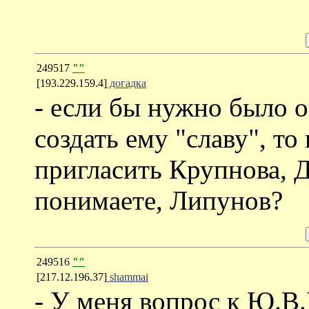
249517
""
[193.229.159.4]
догадка
- если бы нужно было 
создать ему "славу", т
пригласить Крупнова, 
понимаете, Липунов?
249516
""
[217.12.196.37]
shammai
- У меня вопрос к Ю.В