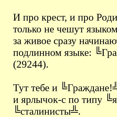
И про крест, и про Род
только не чешут языком
за живое сразу начинаю
подлинном языке: ╚Гр
(29244).
Тут тебе и ╚Граждане!╩
и ярлычок-с по типу ╚
╚сталинисты╩.