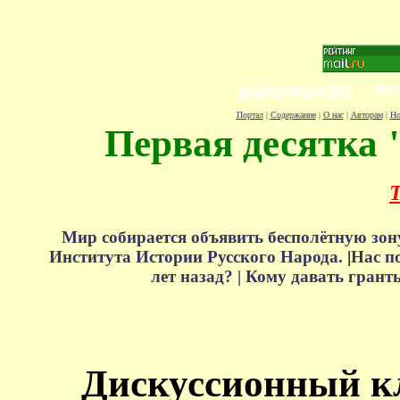
Портал
|
Содержание
|
О нас
|
Авторам
|
Но
Первая десятка 
Т
Мир собирается объявить бесполётную зон
Института Истории Русского Народа.
|
Нас п
лет назад? |
Кому давать грант
Дискуссионный к