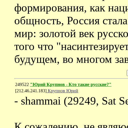
формирования, как нац
общность, Россия стала
мир: золотой век русск
того что "насинтезируе
будущем, во многом зав
249522
"Юрий Крупнов - Кто такие русские?"
[212.46.241.183]
Крупнов Юрий
- shammai (29249, Sat S
К сожалению, не являю