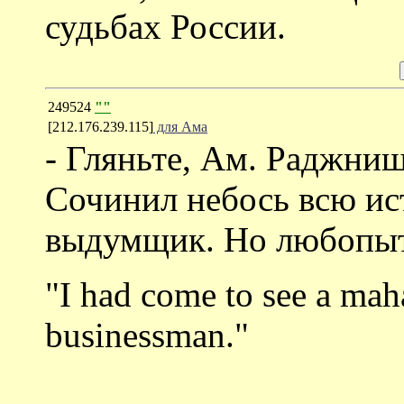
судьбах России.
249524
""
[212.176.239.115]
для Ама
- Гляньте, Ам. Раджни
Сочинил небось всю ис
выдумщик. Но любопы
"I had come to see a mah
businessman."