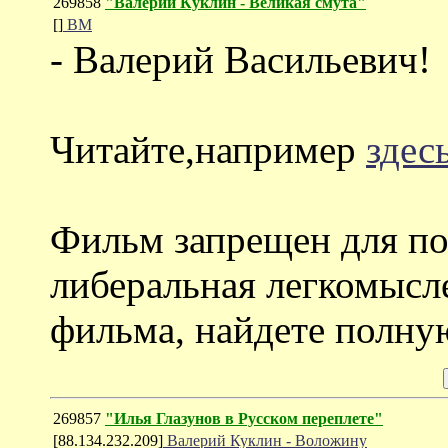
269858
"Валерий Куклин - Великая смута"
[]
ВМ
- Валерий Васильевич!
Читайте,например
здес
Фильм запрещен для пок
либеральная легкомысл
фильма, найдете полн
269857
"Илья Глазунов в Русском переплете"
[88.134.232.209]
Валерий Куклин - Воложину