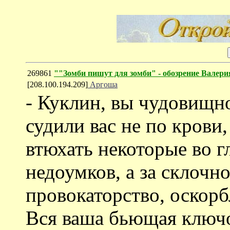
269861
""Зомби пишут для зомби" - обозрение Валер
[208.100.194.209]
Аргоша
- Куклин, вы чудовищн
судили вас не по крови,
втюхать некоторые во г
недоумков, а за склочно
провокаторство, оскор
Вся ваша бьющая ключо