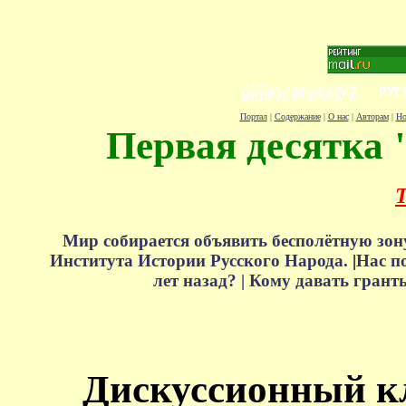
Портал
|
Содержание
|
О нас
|
Авторам
|
Но
Первая десятка 
Т
Мир собирается объявить бесполётную зон
Института Истории Русского Народа.
|
Нас п
лет назад? |
Кому давать грант
Дискуссионный к