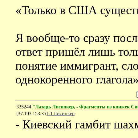
«Только в США существ
Я вообще-то сразу пос
ответ пришёл лишь толь
понятие иммигрант, сло
однокоренного глагола»
335244
"Лазарь Лисинкер, - Фрагменты из книжек Си
[37.193.153.35]
Л.Лисинкер
- Киевский гамбит шахм