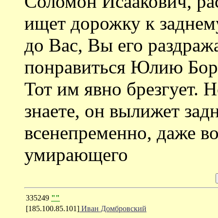
Соломон Исаакович, ра
ищет дорожку к заднем
до Вас, Вы его раздраж
понравиться Юлию Бори
Тот им явно брезгует. 
знаете, он вылижет за
всенепременно, даже в
умирающего
335249
""
[185.100.85.101]
Иван Домбровский