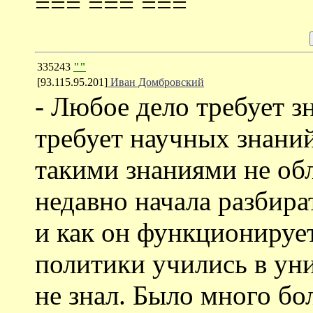
=== === ===
335243
""
[93.115.95.201]
Иван Домбровский
- Любое дело требует з
требует научных знани
такими знаниями не обл
недавно начала разбират
и как он функционирует
политики учились в уни
не знал. Было много бо