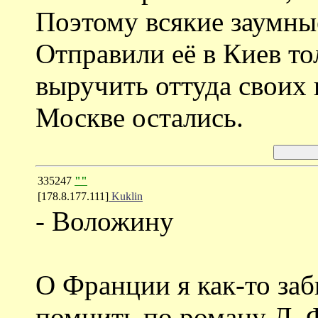
Поэтому всякие заумны
Отправили её в Киев то
выручить оттуда своих 
Москве остались.
335247
""
[178.8.177.111]
Kuklin
- Воложину
О Франции я как-то за
помнить по роману Л. Ф