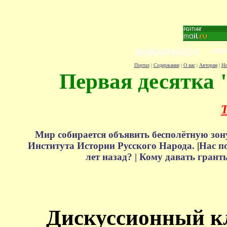
Портал
|
Содержание
|
О нас
|
Авторам
|
Но
Первая десятка 
Т
Мир собирается объявить бесполётную зон
Института Истории Русского Народа.
|
Нас п
лет назад? |
Кому давать грант
Дискуссионный к