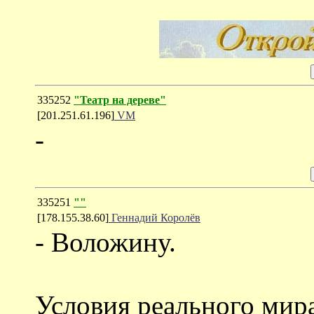
335252
"Театр на дереве"
[201.251.61.196]
VM
-
335251
""
[178.155.38.60]
Геннадий Королёв
- Воложину.
Условия реального мир