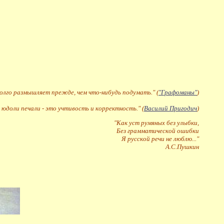
долго размышляет прежде, чем что-нибудь подумать." (
"Графоманы"
)
 юдоли печали - это учтивость и корректность." (
Василий Пригодич
)
"Как уст румяных без улыбки,
Без грамматической ошибки
Я русской речи не люблю..."
А.С.Пушкин