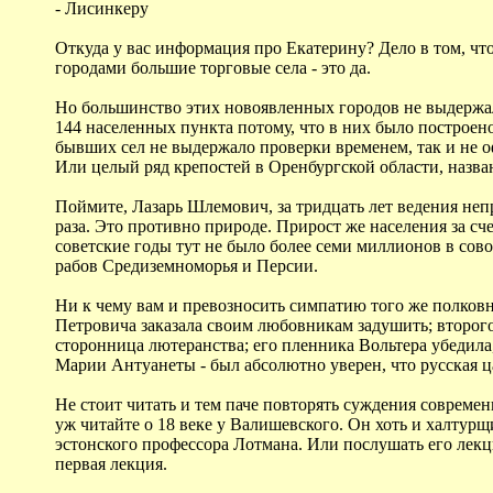
- Лисинкеру
Откуда у вас информация про Екатерину? Дело в том, что
городами большие торговые села - это да.
Но большинство этих новоявленных городов не выдержало
144 населенных пункта потому, что в них было построен
бывших сел не выдержало проверки временем, так и не 
Или целый ряд крепостей в Оренбургской области, назва
Поймите, Лазарь Шлемович, за тридцать лет ведения неп
раза. Это противно природе. Прирост же населения за сч
советские годы тут не было более семи миллионов в со
рабов Средиземноморья и Персии.
Ни к чему вам и превозносить симпатию того же полковн
Петровича заказала своим любовникам задушить; второго
сторонница лютеранства; его пленника Вольтера убедила,
Марии Антуанеты - был абсолютно уверен, что русская ц
Не стоит читать и тем паче повторять суждения соврем
уж читайте о 18 веке у Валишевского. Он хоть и халтур
эстонского профессора Лотмана. Или послушать его лекци
первая лекция.