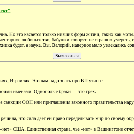
лект"
чна. Но это касается только низших форм жизни, таких как мот
ментарное любопытство, бабушки говорят: не страшно умереть, и
ехника будет, а наука. Вы, Валерий, наверное мало увлекались со
иях, Израилях. Это вам надо знать про В.Путина :
 своими именами. Однополые браки — это грех.
без санкции ООН или приглашения законного правительства нар
решила, что сила дает ей право переделывать мир по своему об
 «нет» США. Единственная страна, чье «нет» в Вашингтоне отчет