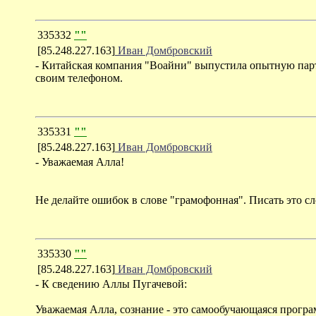
335332
""
[85.248.227.163]
Иван Домбровский
- Китайская компания "Воайни" выпустила опытную парт
своим телефоном.
335331
""
[85.248.227.163]
Иван Домбровский
- Уважаемая Алла!
Не делайте ошибок в слове "грамофонная". Писать это сло
335330
""
[85.248.227.163]
Иван Домбровский
- К сведению Аллы Пугачевой:
Уважаемая Алла, сознание - это самообучающаяся программ