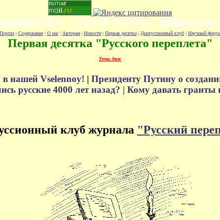
Портал
|
Содержание
|
О нас
|
Авторам
|
Новости
|
Первая десятка
|
Дискуссионный клуб
|
Научный фору
Первая десятка "Русского переплета"
Темы дня:
 в нашей Vselennoy!
|
Президенту Путину о создани
сь русские 4000 лет назад? |
Кому давать гранты 
уссионный клуб журнала
"Русский пере