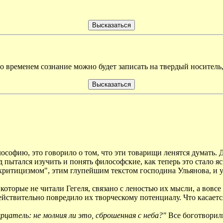
о временем сознание можно будет записать на твердый носитель
ософию, это говорило о том, что эти товарищи ленятся думать. Д
 пытался изучить и понять философские, как теперь это стало я
тицизмом", этим глупейшим текстом господина Ульянова, и уве
оторые не читали Гегеля, связано с леностью их мысли, а вовсе
 действительно повредило их творческому потенциалу. Что касает
цатель: не молния ли это, сброшенная с неба?"
Все боготворили