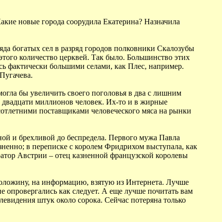
 Какие новые города соорудила Екатерина? Назначила
яда богатых сел в разряд городов полковники Скалозубы
этого количество церквей. Так было. Большинство этих
сь фактически большими селами, как Плес, например.
Пугачева.
могла бы увеличить своего поголовья в два с лишним
е двадцати миллионов человек. Их-то и в жирные
осотлетними поставщиками человеческого мяса на рынки
ной и брехливой до беспредела. Первого мужа Павла
зненно; в переписке с королем Фридрихом выступала, как
ератор Австрии – отец казненной французской королевы
Воложину, на информацию, взятую из Интернета. Лучше
е опровергались как следует. А еще лучше почитать вам
левидения штук около сорока. Сейчас потеряна только