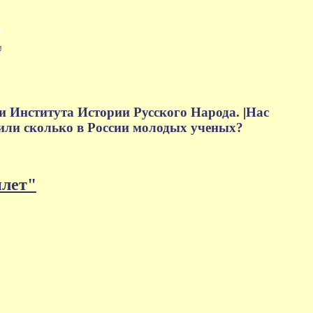
м
и Института Истории Русского Народа.
|
Нас
или сколько в России молодых ученых?
плет"