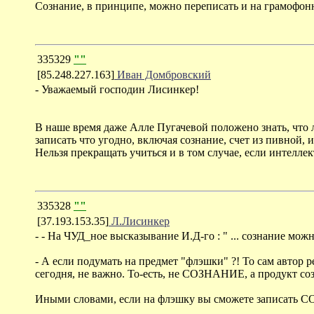
Сознание, в принципе, можно переписать и на грамофонн
335329
""
[85.248.227.163]
Иван Домбровский
- Уважаемый господин Лисинкер!
В наше время даже Алле Пугачевой положено знать, что
записать что угодно, включая сознание, счет из пивной, 
Нельзя прекращать учиться и в том случае, если интелле
335328
""
[37.193.153.35]
Л.Лисинкер
- - На ЧУД_ное высказывание И.Д-го : " ... сознание можно
- А если подумать на предмет "флэшки" ?! То сам авто
сегодня, не важно. То-есть, не СОЗНАНИЕ, а продукт со
Иными словами, если на флэшку вы сможете записать СО