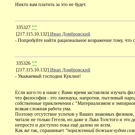
Никто вам платить за это не будет.
335327
""
[217.115.10.132]
Иван Домбровский
- Попробуйте найти рациональное возражение тому, что с
335326
""
[217.115.10.132]
Иван Домбровский
- Уважаемый господин Куклин!
Если кого-то в наше с Вами время заставляли изучать фил
что философия - это лженаука, напротив, пытливый народ
собственные приключения с "Материализмом и эмпириокри
всякая сложная работа ума.
Поэтому отсутствие успехов у Ваших знакомых физиков, к
читали не только Гегеля, но даже и Льва Толстого и это
непросто и доступно пока ещё далеко не всем.
Как же так, спрашивает
"пораженный божьим чудом созер