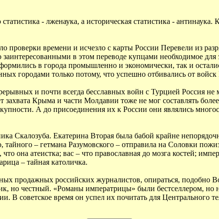
 статистика - лженаука, а историческая статистика - антинаука.
 проверки времени и исчезло с карты России Перевели из разр
о заинтересованными в этом переводе купцами необходимое для 
оформились в города промышленно и экономически, так и остали
нных городами только потому, что успешно отбивались от войск 
рерывных и почти всегда бесславных войн с Турцией Россия не 
ет захвата Крыма и части Молдавии тоже не мог составлять боле
вокупности. А до присоединения их к России они являлись мног
ика Скалозуба. Екатерина Вторая была бабой крайне непорядоч
, тайного – гетмана Разумовского – отправила на Соловки пожи
 что она атеистка; вас – что православная до мозга костей; имп
арица – тайная католичка.
енных продажных российских журналистов, опираться, подобно 
щик, но честный. «Романы императрицы» были бестселлером, но н
и. В советское время он успел их почитать для Центрального те