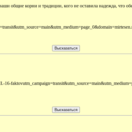
 наши общие корни и традиции, кого не оставила надежда, что обе
aign=transit&utm_source=main&utm_medium=page_0&domain=mirtese
rina-II.-16-faktovutm_campaign=transit&utm_source=main&utm_medi