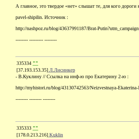
А главное, это твердое «нет» слышат те, для кого дороги
pavel-shipilin. Источник :
http://nashpoz.ru/blog/43637991187/Brat-Putin?utm_camp
-------- --------- --------
335334
""
[37.193.153.35]
Л.Лисинкер
- В.Куклину // Ссылка на инф-ю про Екатерину 2-ю :
http://myhistori.ru/blog/43130742563/Neizvestnaya-Ekate
-------- -------- --------
335333
""
[178.0.213.216]
Kuklin