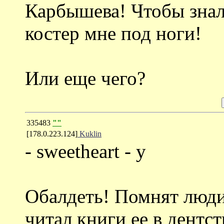
Карбышева! Чтобы знал
костер мне под ноги!
Или еще чего?
335483
""
[178.0.223.124]
Kuklin
- sweetheart - у
Обалдеть! Помнят люди
читал книги ее в дентст