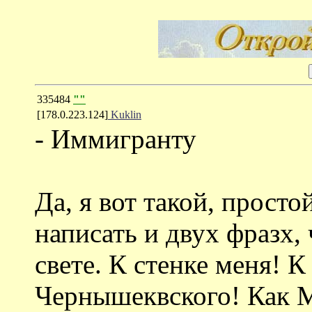
335484
""
[178.0.223.124]
Kuklin
- Иммигранту
Да, я вот такой, просто
написать и двух фразх, 
свете. К стенке меня! 
Чернышеквского! Как М