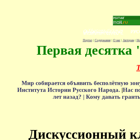
Портал
|
Содержание
|
О нас
|
Авторам
|
Но
Первая десятка 
Т
Мир собирается объявить бесполётную зон
Института Истории Русского Народа.
|
Нас п
лет назад? |
Кому давать грант
Дискуссионный к