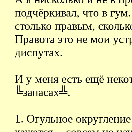
подчёркивал, что в гум.
столько правым, сколь
Правота это не мои ус
диспутах.
И у меня есть ещё неко
╚запасах╩.
1. Огульное округление
кажется, - совсем не на