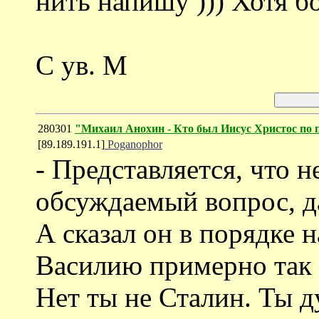
нить напишу ))) Хотя б
С ув. М
280301
"Михаил Анохин - Кто был Иисус Христос по п
[89.189.191.1]
Poganophor
- Представляется, что н
обсуждаемый вопрос, да
А сказал он в порядке 
Василию примерно так 
Нет ты не Сталин. Ты д