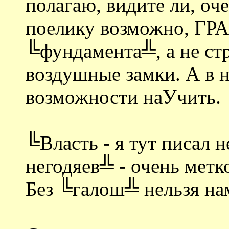
полагаю, видите ли, оч
поелику возможно, 
╚фундамента╩, а не стр
воздушные замки. А в н
возможности наУчить.
╚Власть - я тут писал н
негодяев╩ - очень метко
Без ╚галош╩ нельзя на