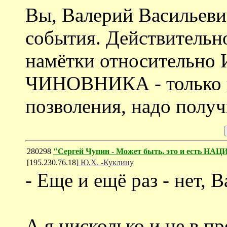
Вы, Валерий Васильеви
события. Действительно
намётки относительн
ЧИНОВНИКА - только п
позволения, надо получ
280298
"Сергей Чупин - Может быть, это и есть 
[195.230.76.18]
Ю.Х. -Куклину
- Еще и ещё раз - нет, 
А я нисколько и не в пр