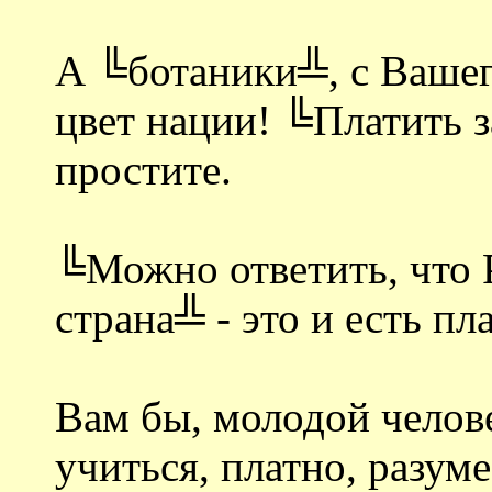
А ╚ботаники╩, с Вашего
цвет нации! ╚Платить з
простите.
╚Можно ответить, что 
страна╩ - это и есть пл
Вам бы, молодой челове
учиться, платно, разуме